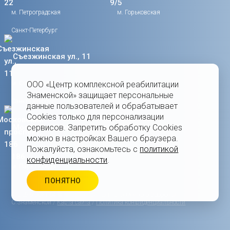
м. Петроградская
м. Горьковская
Санкт-Петербург
Съезжинская ул., 11
м. Спортивная
ООО «Центр комплексной реабилитации
Знаменской» защищает персональные
Санкт-Петербург
данные пользователей и обрабатывает
Cookies только для персонализации
Московский проспект,
сервисов. Запретить обработку Cookies
можно в настройках Вашего браузера.
Пожалуйста, ознакомьтесь с
политикой
186
конфиденциальности
.
м. Парк Победы
ПОНЯТНО
© 2026 Все права защищены, «Центр Семейного Здоровья
С.Знаменской /
Карта сайта
/
Политика конфиденциальности