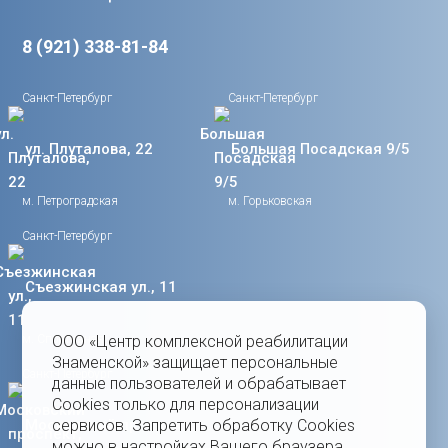
8 (921) 338-81-84
Санкт-Петербург
Санкт-Петербург
ул. Плуталова, 22
Большая Посадская 9/5
м. Петроградская
м. Горьковская
Санкт-Петербург
Съезжинская ул., 11
м. Спортивная
ООО «Центр комплексной реабилитации
Знаменской» защищает персональные
Санкт-Петербург
данные пользователей и обрабатывает
Cookies только для персонализации
Московский проспект,
сервисов. Запретить обработку Cookies
можно в настройках Вашего браузера.