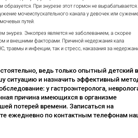
и образуется. При энурезе этот гормон не вырабатывается
сужение мочеиспускательного канала у девочек или сужени
 мочевых путей.
ем энурез. Энкопрез является не заболеванием, а скорее
м и внешними факторами. Причиной недержания кала
С, травмы и инфекции, так и стресс, наказания за недержан
стоятельно, ведь только опытный детский 
шу ситуацию и назначить эффективный мето
обследование: у гастроэнтеролога, невролог
нная причина имеющихся в организме
шей потерей времени. Записаться на
те ежедневно по контактным телефонам н