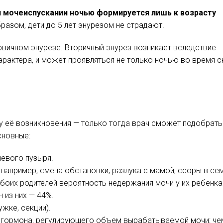
 мочеиспускании ночью формируется лишь к возрасту
бразом, дети до 5 лет энурезом не страдают.
рвичном энурезе. Вторичный энурез возникает вследствие
арактера, и может проявляться не только ночью во время сн
у её возникновения — только тогда врач сможет подобрать
сновные:
чевого пузыря.
 например, смена обстановки, разлука с мамой, ссоры в се
обоих родителей вероятность недержания мочи у их ребенка
 из них — 44%.
ужке, секции).
о гормона, регулирующего объем вырабатываемой мочи: че