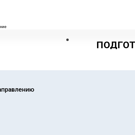
ПОДГОТ
ШКОЛЕ
УСПЕШ
ОБУЧЕ
аправлению
Формируем 
думать-вып
ПОДРОБНЕЕ