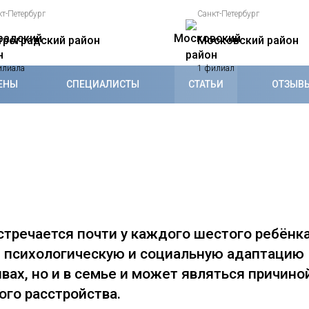
кт-Петербург
Санкт-Петербург
троградский район
Московский район
илиала
1 филиал
ЕНЫ
СПЕЦИАЛИСТЫ
СТАТЬИ
ОТЗЫВ
стречается почти у каждого шестого ребёнка
ит психологическую и социальную адаптацию
вах, но и в семье и может являться причино
ого расстройства.