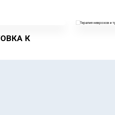
ОВКА К
 И
НОЕ
НИЕ
навык "Слушать-
олнять"