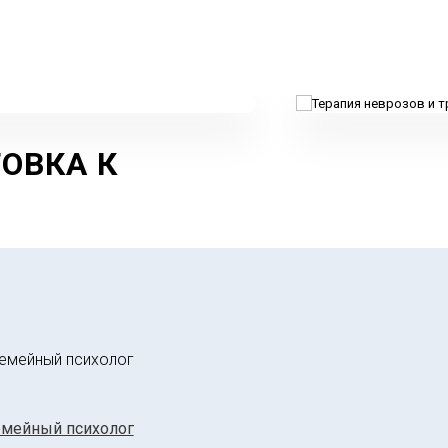
ОВКА К
 И
НОЕ
НИЕ
навык "Слушать-
олнять"
мейный психолог