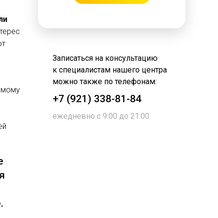
ли
нтерес
от
Записаться на консультацию
к специалистам нашего центра
можно также по телефонам:
самому
+7 (921) 338-81-84
ежедневно с 9:00 до 21:00
ей
е
я
я
.