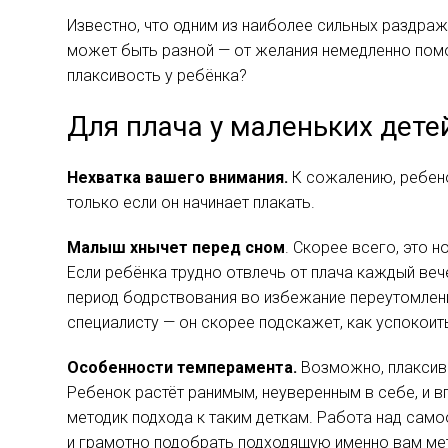
Известно, что одним из наиболее сильных раздраж
может быть разной — от желания немедленно пом
плаксивость у ребёнка?
Для плача у маленьких дете
Нехватка вашего внимания.
К сожалению, ребено
только если он начинает плакать.
Малыш хнычет перед сном
. Скорее всего, это 
Если ребёнка трудно отвлечь от плача каждый веч
период бодрствования во избежание переутомлени
специалисту — он скорее подскажет, как успокои
Особенности темперамента.
Возможно, плаксив
Ребенок растёт ранимым, неуверенным в себе, и
методик подхода к таким деткам. Работа над сам
и грамотно подобрать подходящую именно вам ме