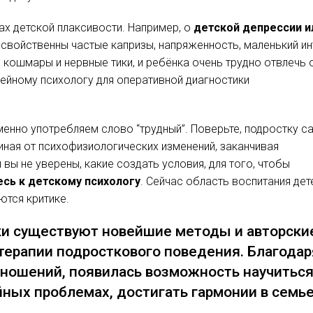
ах детской плаксивости. Например, о
детской депрессии и
е свойственны частые капризы, напряженность, маленький и
 кошмары и нервные тики, и ребёнка очень трудно отвлечь 
мейному психологу для оперативной диагностики
менно употребляем слово “трудный”. Поверьте, подростку 
чиная от психофизиологических изменений, заканчивая
вы не уверены, какие создать условия, для того, чтобы
есь к детскому психологу
. Сейчас область воспитания дет
ются критике.
ки существуют новейшие методы и авторски
отерапии подросткового поведения. Благодар
ношений, появилась возможность научитьс
ных проблемах, достигать гармонии в семье