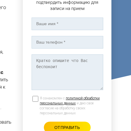
подтвердить информацию для
его
записи на прием
я,
сс
.
тить
я к
Я ознакомлен с
политикой обработки
персональных данных
и даю свое
.
согласие на обработку своих
персональных данных
х
овать