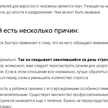
ителей для взрослого человека является плач. Реакция на н
очь до злости и раздражения. Чем может быть вызвана
й есть несколько причин:
к быстро привыкает к тому, что на него обращают внимани
нормально.
Так он скидывает накопившийся за день стре
ер, возможно, вам следует пересмотреть режим дня: укоро
я. Если в этом отношении все нормально, лучше обратитьс
ться перед сном и уменьшить количество стресса
ость у ребёнка связана с его врождёнными особенностями
 впечатлительным. Существует множество профессиональны
ооценкой начинается ещё с пелёнок. Важно не переусердств
тодику.