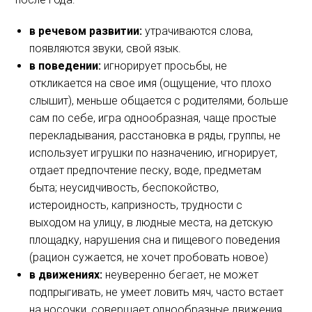
в речевом развитии:
утрачиваются слова,
появляются звуки, свой язык.
в поведении:
игнорирует просьбы, не
откликается на свое имя (ощущение, что плохо
слышит), меньше общается с родителями, больше
сам по себе, игра однообразная, чаще простые
перекладывания, расстановка в ряды, группы, не
использует игрушки по назначению, игнорирует,
отдает предпочтение песку, воде, предметам
быта; неусидчивость, беспокойство,
истероидность, капризность, трудности с
выходом на улицу, в людные места, на детскую
площадку, нарушения сна и пищевого поведения
(рацион сужается, не хочет пробовать новое)
в движениях:
неуверенно бегает, не может
подпрыгивать, не умеет ловить мяч, часто встает
на носочки, совершает однообразные движения