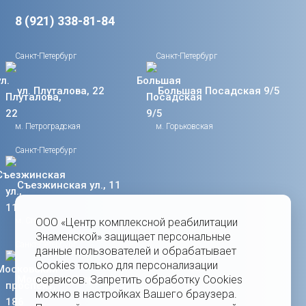
8 (921) 338-81-84
Санкт-Петербург
Санкт-Петербург
ул. Плуталова, 22
Большая Посадская 9/5
м. Петроградская
м. Горьковская
Санкт-Петербург
Съезжинская ул., 11
м. Спортивная
ООО «Центр комплексной реабилитации
Знаменской» защищает персональные
Санкт-Петербург
данные пользователей и обрабатывает
Cookies только для персонализации
Московский проспект,
сервисов. Запретить обработку Cookies
можно в настройках Вашего браузера.