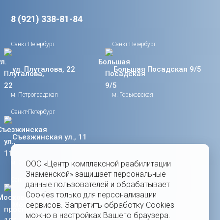
8 (921) 338-81-84
Санкт-Петербург
Санкт-Петербург
ул. Плуталова, 22
Большая Посадская 9/5
м. Петроградская
м. Горьковская
Санкт-Петербург
Съезжинская ул., 11
м. Спортивная
ООО «Центр комплексной реабилитации
Знаменской» защищает персональные
Санкт-Петербург
данные пользователей и обрабатывает
Cookies только для персонализации
Московский проспект,
сервисов. Запретить обработку Cookies
можно в настройках Вашего браузера.