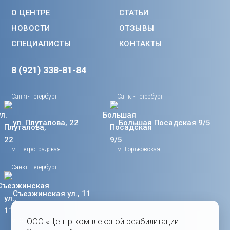
О ЦЕНТРЕ
СТАТЬИ
НОВОСТИ
ОТЗЫВЫ
СПЕЦИАЛИСТЫ
КОНТАКТЫ
8 (921) 338-81-84
Санкт-Петербург
Санкт-Петербург
ул. Плуталова, 22
Большая Посадская 9/5
м. Петроградская
м. Горьковская
Санкт-Петербург
Съезжинская ул., 11
м. Спортивная
ООО «Центр комплексной реабилитации